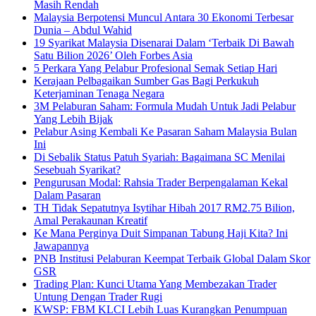
Masih Rendah
Malaysia Berpotensi Muncul Antara 30 Ekonomi Terbesar
Dunia – Abdul Wahid
19 Syarikat Malaysia Disenarai Dalam ‘Terbaik Di Bawah
Satu Bilion 2026’ Oleh Forbes Asia
5 Perkara Yang Pelabur Profesional Semak Setiap Hari
Kerajaan Pelbagaikan Sumber Gas Bagi Perkukuh
Keterjaminan Tenaga Negara
3M Pelaburan Saham: Formula Mudah Untuk Jadi Pelabur
Yang Lebih Bijak
Pelabur Asing Kembali Ke Pasaran Saham Malaysia Bulan
Ini
Di Sebalik Status Patuh Syariah: Bagaimana SC Menilai
Sesebuah Syarikat?
Pengurusan Modal: Rahsia Trader Berpengalaman Kekal
Dalam Pasaran
TH Tidak Sepatutnya Isytihar Hibah 2017 RM2.75 Bilion,
Amal Perakaunan Kreatif
Ke Mana Perginya Duit Simpanan Tabung Haji Kita? Ini
Jawapannya
PNB Institusi Pelaburan Keempat Terbaik Global Dalam Skor
GSR
Trading Plan: Kunci Utama Yang Membezakan Trader
Untung Dengan Trader Rugi
KWSP: FBM KLCI Lebih Luas Kurangkan Penumpuan