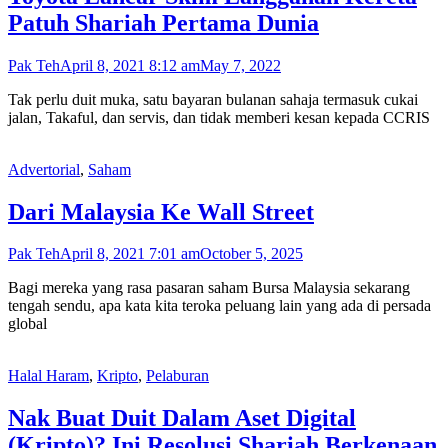
Patuh Shariah Pertama Dunia
Pak Teh
April 8, 2021 8:12 am
May 7, 2022
Tak perlu duit muka, satu bayaran bulanan sahaja termasuk cukai
jalan, Takaful, dan servis, dan tidak memberi kesan kepada CCRIS
Advertorial
,
Saham
Dari Malaysia Ke Wall Street
Pak Teh
April 8, 2021 7:01 am
October 5, 2025
Bagi mereka yang rasa pasaran saham Bursa Malaysia sekarang
tengah sendu, apa kata kita teroka peluang lain yang ada di persada
global
Halal Haram
,
Kripto
,
Pelaburan
Nak Buat Duit Dalam Aset Digital
(Kripto)? Ini Resolusi Shariah Berkenaan