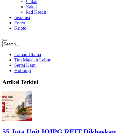
Cukai
Zakat
kad Kredit
Inspirasi
Forex
Kripto
Laman Utama
Tim Majalah Labur
Sertai Kami
Hubungi
Artikel Terkini
55 Juta Unit IOIPG REIT Dikhaskan