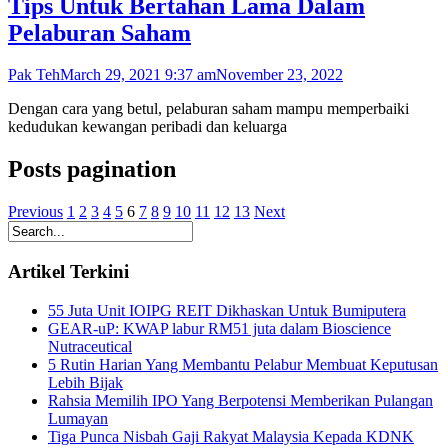
Tips Untuk Bertahan Lama Dalam
Pelaburan Saham
Pak Teh
March 29, 2021 9:37 am
November 23, 2022
Dengan cara yang betul, pelaburan saham mampu memperbaiki
kedudukan kewangan peribadi dan keluarga
Posts pagination
Previous
1
2
3
4
5
6
7
8
9
10
11
12
13
Next
Artikel Terkini
55 Juta Unit IOIPG REIT Dikhaskan Untuk Bumiputera
GEAR-uP: KWAP labur RM51 juta dalam Bioscience
Nutraceutical
5 Rutin Harian Yang Membantu Pelabur Membuat Keputusan
Lebih Bijak
Rahsia Memilih IPO Yang Berpotensi Memberikan Pulangan
Lumayan
Tiga Punca Nisbah Gaji Rakyat Malaysia Kepada KDNK