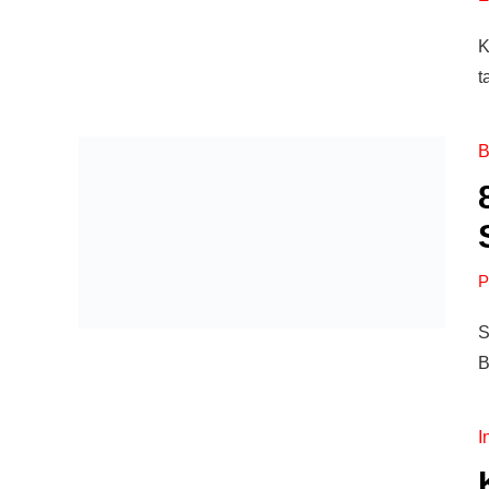
K
t
B
P
S
B
I