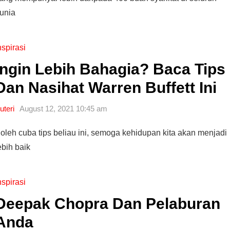
unia
Syarikat Yang Beri Dividen
Tertinggi Di Bursa Malaysia
nspirasi
(2018)
Ingin Lebih Bahagia? Baca Tips
Dan Nasihat Warren Buffett Ini
uteri
August 12, 2021 10:45 am
oleh cuba tips beliau ini, semoga kehidupan kita akan menjadi
ebih baik
nspirasi
Deepak Chopra Dan Pelaburan
Anda