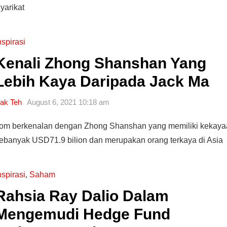
yarikat
nspirasi
Kenali Zhong Shanshan Yang
Lebih Kaya Daripada Jack Ma
ak Teh
August 6, 2021 10:18 am
om berkenalan dengan Zhong Shanshan yang memiliki kekaya
ebanyak USD71.9 bilion dan merupakan orang terkaya di Asia
nspirasi
,
Saham
Rahsia Ray Dalio Dalam
Mengemudi Hedge Fund