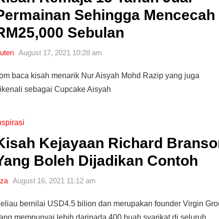
Permainan Sehingga Mencecah
RM25,000 Sebulan
uteri
August 17, 2021 10:28 am
om baca kisah menarik Nur Aisyah Mohd Razip yang juga
ikenali sebagai Cupcake Aisyah
nspirasi
Kisah Kejayaan Richard Branso
Yang Boleh Dijadikan Contoh
za
August 16, 2021 11:12 am
Cara Buka Akaun Saham
n
(CDS) Maybank
eliau bernilai USD4.5 bilion dan merupakan founder Virgin Gr
ang mempunyai lebih daripada 400 buah syarikat di seluruh