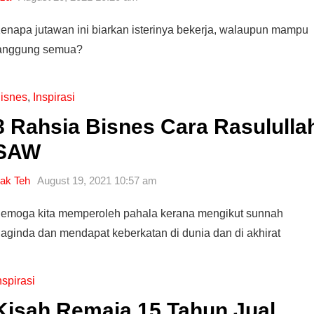
enapa jutawan ini biarkan isterinya bekerja, walaupun mampu
anggung semua?
isnes
,
Inspirasi
8 Rahsia Bisnes Cara Rasululla
SAW
ak Teh
August 19, 2021 10:57 am
emoga kita memperoleh pahala kerana mengikut sunnah
aginda dan mendapat keberkatan di dunia dan di akhirat
nspirasi
Kisah Remaja 15 Tahun Jual