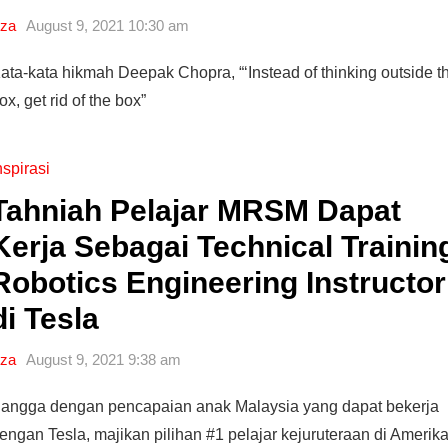
za
August 9, 2021 10:30 am
ata-kata hikmah Deepak Chopra, “‘Instead of thinking outside t
ox, get rid of the box”
nspirasi
Tahniah Pelajar MRSM Dapat
Kerja Sebagai Technical Trainin
Robotics Engineering Instructor
di Tesla
za
August 9, 2021 9:38 am
angga dengan pencapaian anak Malaysia yang dapat bekerja
engan Tesla, majikan pilihan #1 pelajar kejuruteraan di Amerik