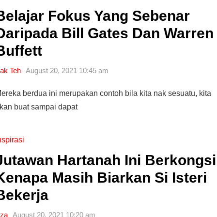
Belajar Fokus Yang Sebenar
Daripada Bill Gates Dan Warren
Buffett
ak Teh
August 20, 2021 10:45 am
ereka berdua ini merupakan contoh bila kita nak sesuatu, kita
kan buat sampai dapat
nspirasi
Jutawan Hartanah Ini Berkongsi
Kenapa Masih Biarkan Si Isteri
Bekerja
za
August 20, 2021 10:20 am